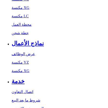
مكنسة XG
مكنسة LC
محطة العمل
حطة شحن
نماذج الأعمال
عرض الوظائف
مكنسة YZ
مكنسة XG
خدمة
اتصال التعاون
شروط ما بعد البيع