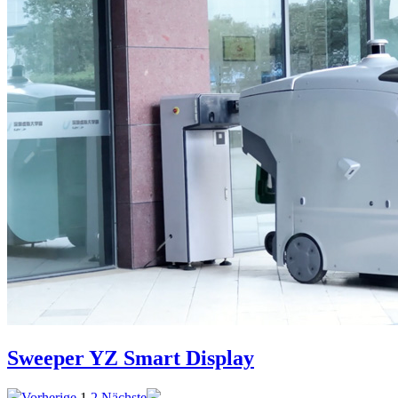
Sweeper YZ Smart Display
Vorherige
1
2
Nächste